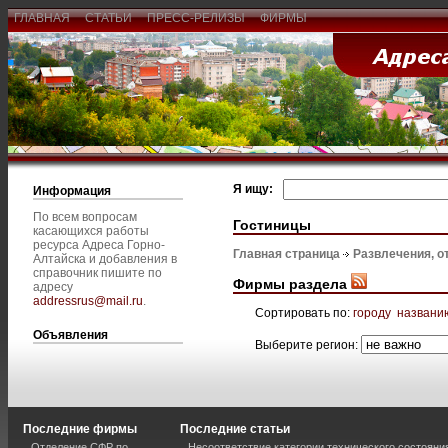
ГЛАВНАЯ
СТАТЬИ
ПРЕСС-РЕЛИЗЫ
ФИРМЫ
Я ищу:
Информация
По всем вопросам
Гостиницы
касающихся работы
ресурса Адреса Горно-
Главная страница
Развлечения, о
Алтайска и добавления в
справочник пишите по
Фирмы раздела
адресу
addressrus@mail.ru
.
Сортировать по:
городу
названи
Объявления
Выберите регион:
Последние фирмы
Последние статьи
Отделение СФР по
Несоответствие категории технического состояни