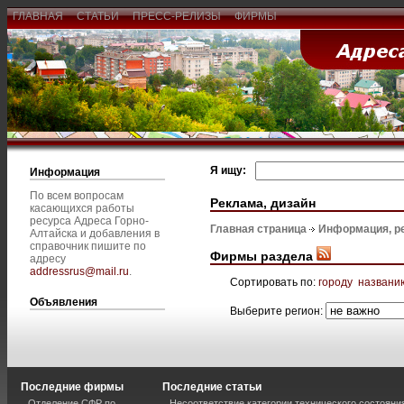
ГЛАВНАЯ
СТАТЬИ
ПРЕСС-РЕЛИЗЫ
ФИРМЫ
Я ищу:
Информация
По всем вопросам
Реклама, дизайн
касающихся работы
ресурса Адреса Горно-
Главная страница
Информация, р
Алтайска и добавления в
справочник пишите по
Фирмы раздела
адресу
addressrus@mail.ru
.
Сортировать по:
городу
названи
Объявления
Выберите регион:
Последние фирмы
Последние статьи
Отделение СФР по
Несоответствие категории технического состояни