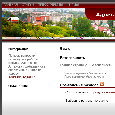
ГЛАВНАЯ
СТАТЬИ
ПРЕСС-РЕЛИЗЫ
ФИРМЫ
Я ищу:
Информация
По всем вопросам
Безопасность
касающихся работы
ресурса Адреса Горно-
Главная страница
Безопасность
Алтайска и добавления в
справочник пишите по
адресу
Информационная безопасность
Промышленная безопасность
addressrus@mail.ru
.
Объявления раздела
Объявления
Сортировать по:
городу
названи
Выберите регион: