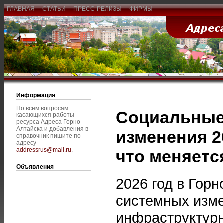
ГЛАВНАЯ
СТАТЬИ
ПРЕСС-РЕЛИЗЫ
ФИРМЫ
Информация
По всем вопросам
Социальные
касающихся работы
ресурса Адреса Горно-
Алтайска и добавления в
изменения 2
справочник пишите по
адресу
addressrus@mail.ru
.
что меняетс
Объявления
2026 год в Гор
системных изме
инфраструктурн