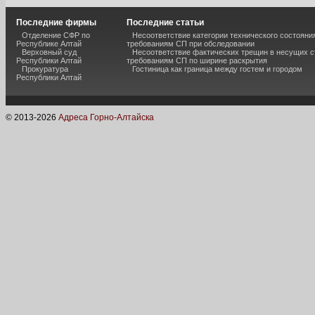
Последние фирмы
Последние статьи
Отделение СФР по
Несоответствие категории технического состояни
Республике Алтай
требованиям СП при обследовании
Верховный суд
Несоответствие фактических трещин в несущих с
Республики Алтай
требованиям СП по ширине раскрытия
Прокуратура
Гостиница как граница между гостем и городом
Республики Алтай
© 2013-
2026
Адреса Горно-Алтайска