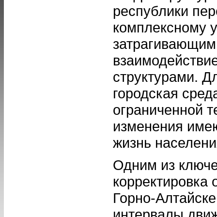
республики пер
комплексному 
затрагивающими
взаимодействи
структурами. Д
городская сред
ограниченной т
изменения име
жизнь населени
Одним из ключе
корректировка 
Горно-Алтайск
интервалы движ